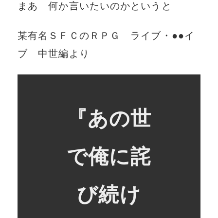
まあ 何か言いたいのかというと
某有名ＳＦＣのＲＰＧ ライブ・●●イ
ブ 中世編より
『あの世
で俺に詫
び続け