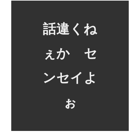
話違くね
ぇか セ
ンセイよ
ぉ