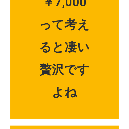
￥7,000
って考え
ると凄い
贅沢です
よね