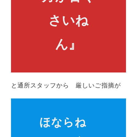
さいね
ん』
と通所スタッフから 厳しいご指摘が
ほならね