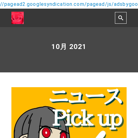
//pagead2.googlesyndication.com/pagead/js/adsbygoog
10月 2021