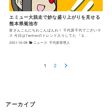
エミュー大脱走で妙な盛り上がりを見せる
熊本県菊池市
皆さんこんにちわこんばんわ！ 千代原千代でございマ
ス 今日はTwitterのトレンド入りしてた 『エ...
2021-10-08
ニュース
千代原管理人
1
2
次
投
の
稿
ペ
ー
ナ
ジ
ビ
アーカイブ