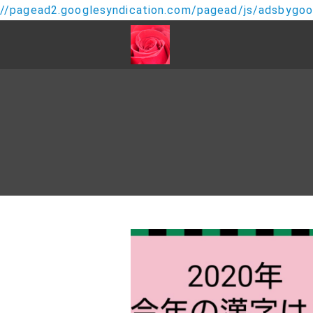
//pagead2.googlesyndication.com/pagead/js/adsbygoog