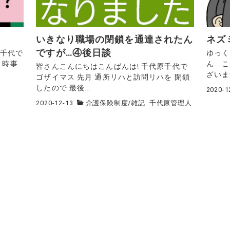
いきなり職場の閉鎖を通達されたん
ネズ
ですが…④後日談
原千代で
ゆっく
 時事
ん こ
皆さんこんにちはこんばんは! 千代原千代で
ざいます
ゴザイマス 先月 通所リハと訪問リハを 閉鎖
したので 最後...
2020-1
2020-12-13
介護保険制度
/
雑記
千代原管理人