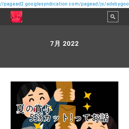
//pagead2.googlesyndication.com/pagead/js/adsbygoog
7月 2022