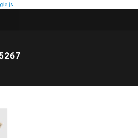
le.js
5267