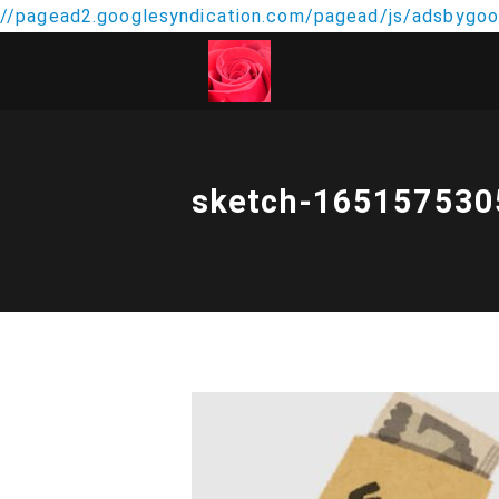
//pagead2.googlesyndication.com/pagead/js/adsbygoog
sketch-165157530