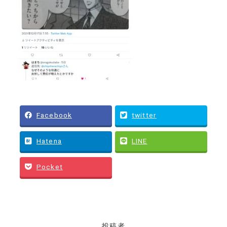
Facebook
twitter
Hatena
LINE
Pocket
投稿者