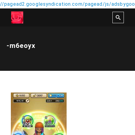
//pagead2.googlesyndication.com/pagead/js/adsbygoog
-m6eoyx