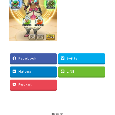
Facebook
twitter
Hatena
LINE
Pocket
投稿者