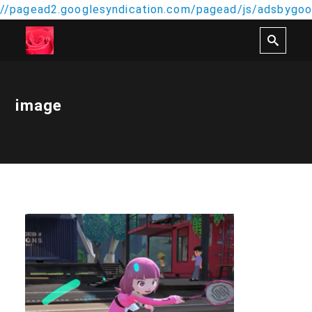
//pagead2.googlesyndication.com/pagead/js/adsbygoog
image