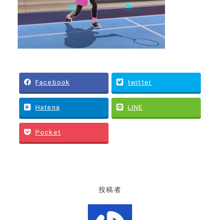
Facebook
twitter
Hatena
LINE
Pocket
投稿者