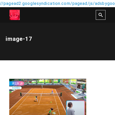
//pagead2.googlesyndication.com/pagead/js/adsbygoog
image-17