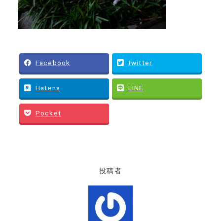
Facebook
twitter
Hatena
LINE
Pocket
投稿者