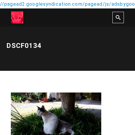
//pagead2.googlesyndication.com/pagead/js/adsbygoog
DSCF0134