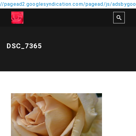
//pagead2.googlesyndication.com/pagead/js/adsbygoog
DSC_7365