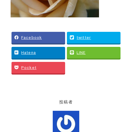
Facebook
twitter
Hatena
LINE
Pocket
投稿者