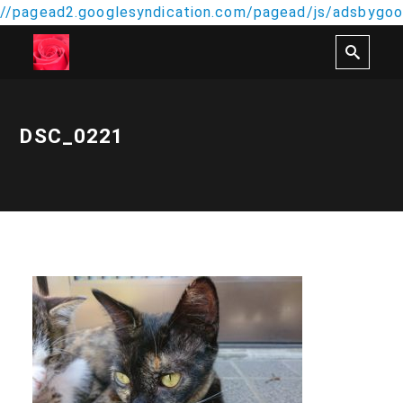
//pagead2.googlesyndication.com/pagead/js/adsbygoog
DSC_0221