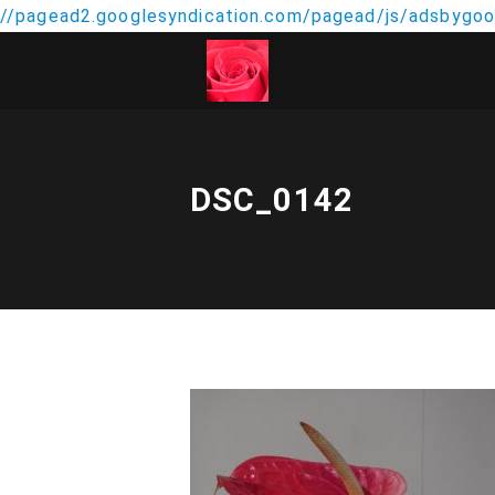
//pagead2.googlesyndication.com/pagead/js/adsbygoog
DSC_0142