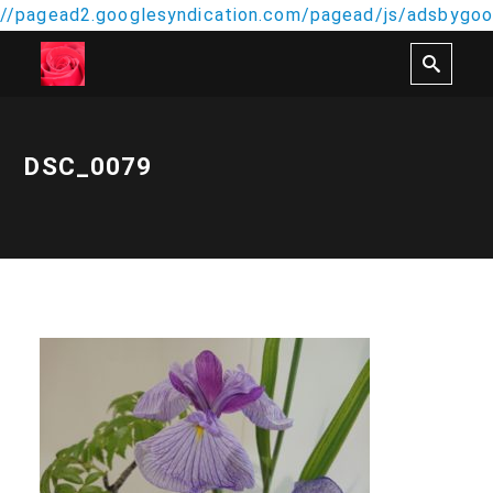
//pagead2.googlesyndication.com/pagead/js/adsbygoog
DSC_0079