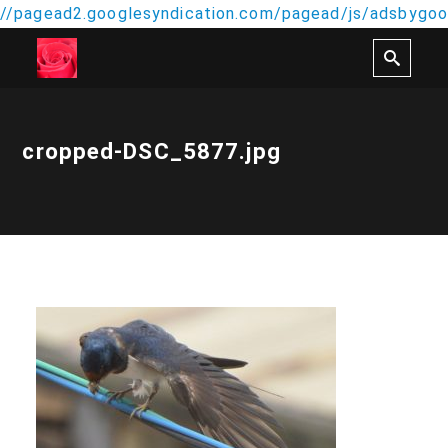
//pagead2.googlesyndication.com/pagead/js/adsbygoog
cropped-DSC_5877.jpg