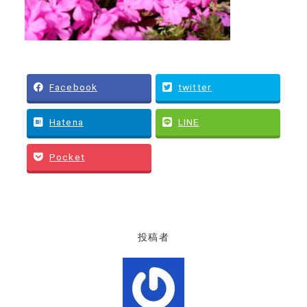
Facebook
twitter
Hatena
LINE
Pocket
投稿者