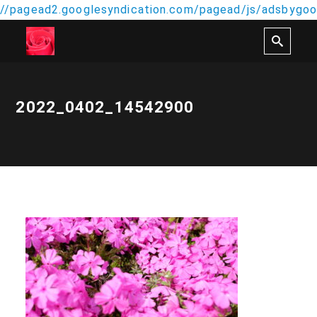
//pagead2.googlesyndication.com/pagead/js/adsbygoog
2022_0402_14542900