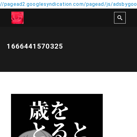
//pagead2.googlesyndication.com/pagead/js/adsbygoog
1666441570325