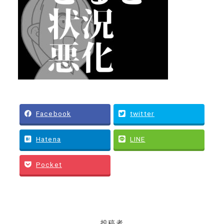
Facebook
twitter
Hatena
LINE
Pocket
投稿者