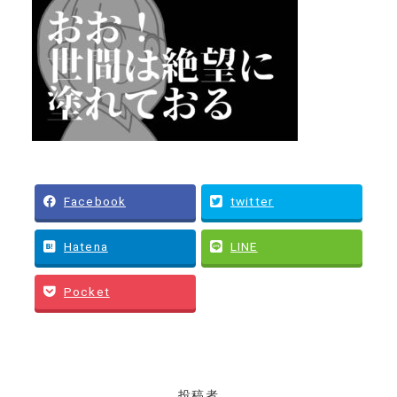
Facebook
twitter
Hatena
LINE
Pocket
投稿者