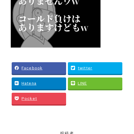
Facebook
twitter
Hatena
LINE
Pocket
投稿者