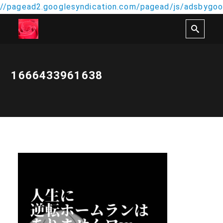
//pagead2.googlesyndication.com/pagead/js/adsbygoog
1666433961638