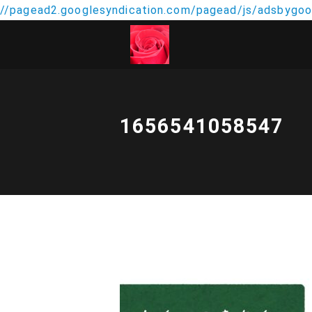
//pagead2.googlesyndication.com/pagead/js/adsbygoog
1656541058547