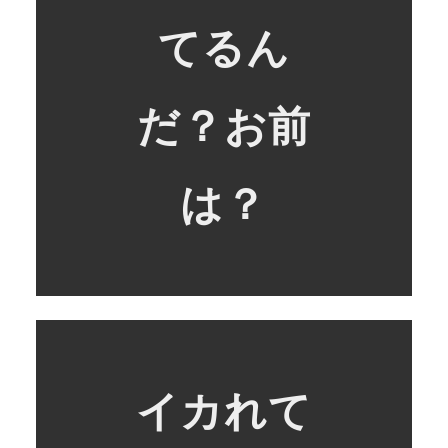
てるん
だ？お前
は？
イカれて