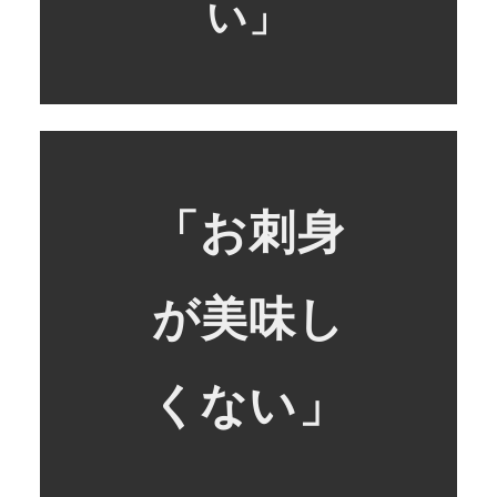
い」
「お刺身
が美味し
くない」