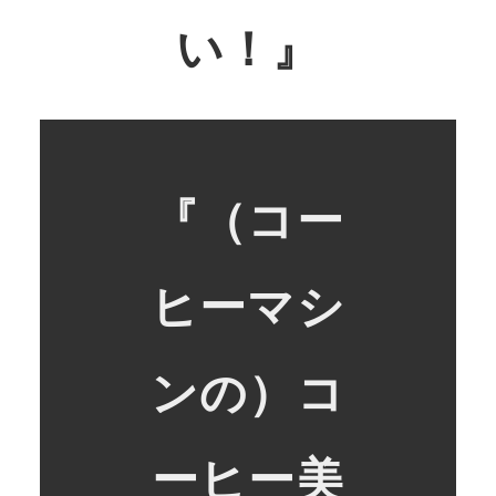
い！』
『（コー
ヒーマシ
ンの）コ
ーヒー美