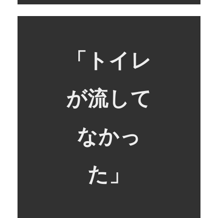
「トイレ
が流して
なかっ
た」