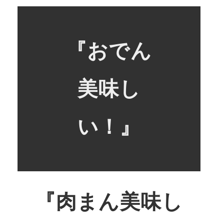
『おでん
美味し
い！』
『肉まん美味し