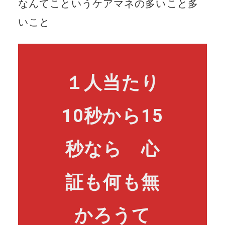
なんてこというケアマネの多いこと多
いこと
１人当たり
10秒から15
秒なら 心
証も何も無
かろうて