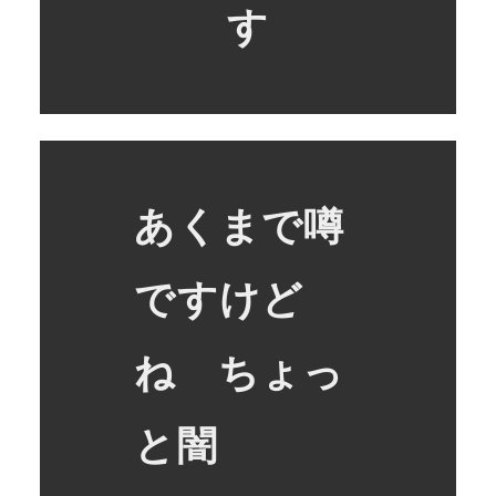
す
あくまで噂
ですけど
ね ちょっ
と闇