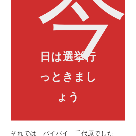
今
日は選挙行
っときまし
ょう
それでは バイバイ 千代原でした