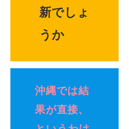
新でしょ
うか
沖縄では結
果が直接、
というわけ