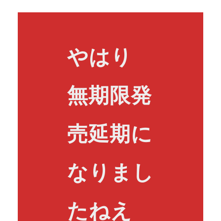
やはり
無期限発
売延期に
なりまし
たねえ