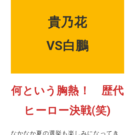
貴乃花
VS白鵬
何という胸熱！ 歴代
ヒーロー決戦(笑)
なかなか夏の選挙も楽しみになってき