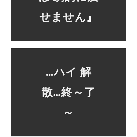
せません』
…ハイ 解
散…終～了
～