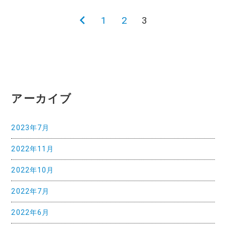
前
1
2
3
投
の
稿
ペ
ー
ナ
ジ
ビ
アーカイブ
ゲ
2023年7月
ー
2022年11月
2022年10月
シ
2022年7月
ョ
2022年6月