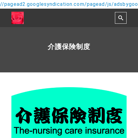
//pagead2.googlesyndication.com/pagead/js/adsbygoog
介護保険制度