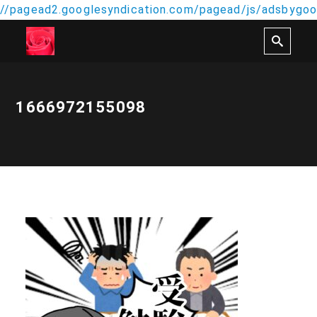
//pagead2.googlesyndication.com/pagead/js/adsbygoog
1666972155098