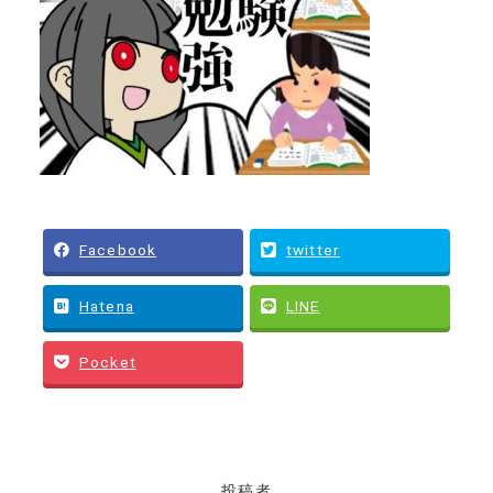
Facebook
twitter
Hatena
LINE
Pocket
投稿者