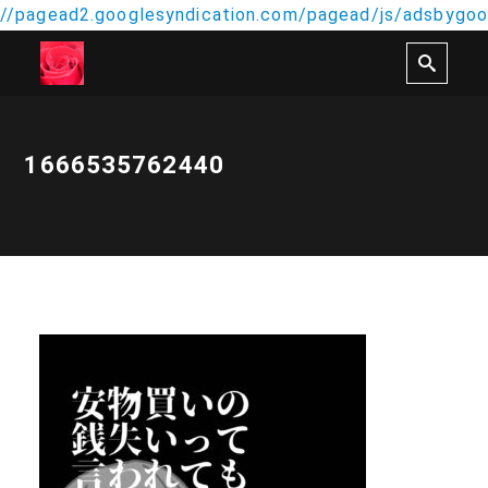
//pagead2.googlesyndication.com/pagead/js/adsbygoog
1666535762440