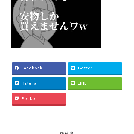
Facebook
twitter
Hatena
LINE
Pocket
投稿者