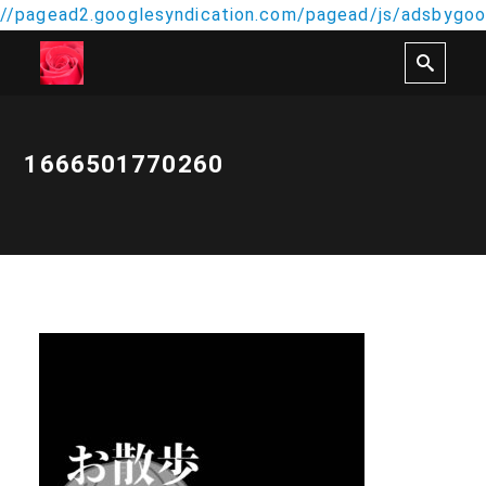
//pagead2.googlesyndication.com/pagead/js/adsbygoog
1666501770260