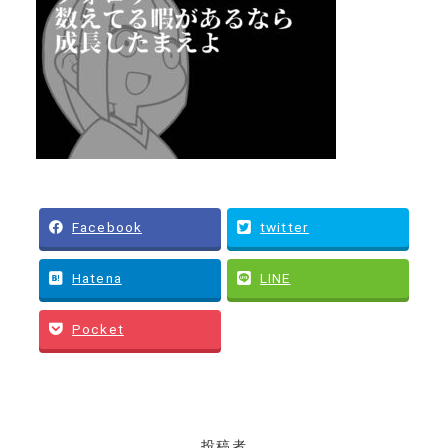
Facebook
twitter
Hatena
LINE
Pocket
投稿者