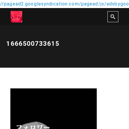
//pagead2.googlesyndication.com/pagead/js/adsbygoog
1666500733615