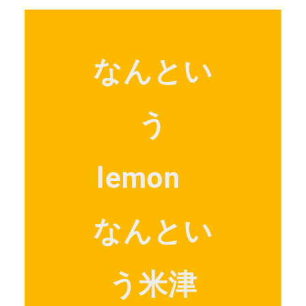
なんとい
う
lemon
なんとい
う米津