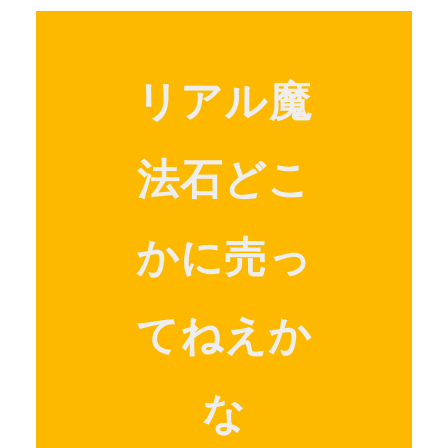
リアル魔
法石どこ
かに売っ
てねえか
な