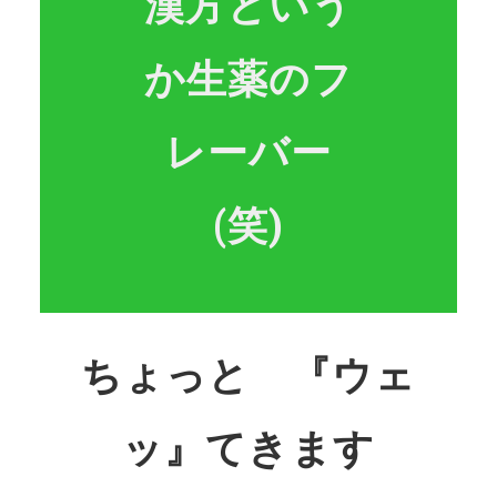
漢方という
か生薬のフ
レーバー
(笑)
ちょっと 『ウェ
ッ』てきます