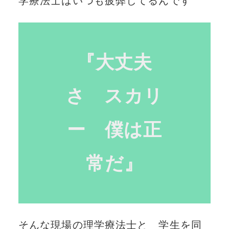
学療法士はいつも疲弊してるんです
『大丈夫
さ スカリ
ー 僕は正
常だ』
そんな現場の理学療法士と 学生を同