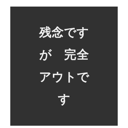
残念です
が 完全
アウトで
す